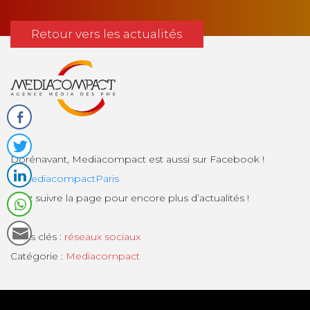
t
i
Retour vers les actualités
o
n
l
o
c
Dorénavant, Mediacompact est aussi sur Facebook !
@
mediacompactParis
a
Allez suivre la page pour encore plus d’actualités !
l
e
Mots clés :
réseaux sociaux
Catégorie :
Mediacompact
S
t