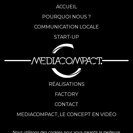
a
ACCUEIL
r
POURQUOI NOUS ?
t
COMMUNICATION LOCALE
-
START-UP
u
p
R
é
RÉALISATIONS
a
FACTORY
CONTACT
l
MEDIACOMPACT, LE CONCEPT EN VIDÉO
i
s
Nous utilisons des cookies pour vous garantir la meilleure