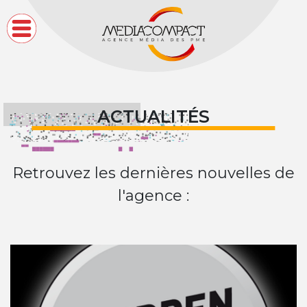
e
d
i
a
c
ACTUALITÉS
o
m
Retrouvez les dernières nouvelles de
p
l'agence :
a
c
t
,
MEDIACOMPACT ACCOMPAGNE LA