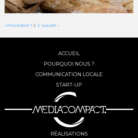
o
r
« Précédent
1
2
3
Suivant »
y
A
ACCUEIL
c
POURQUOI NOUS ?
t
COMMUNICATION LOCALE
u
START-UP
a
l
i
t
RÉALISATIONS
é